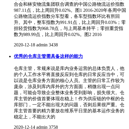
合会和林安物流集团联合调查的中国公路物流运价指数
987.11点，比上周回升0.02%。图1 2016-2020年各周中国
公路物流运价指数分车型看，各车型指数环比有所回
升。其中，整车指数为991.91点，比上周回升0.03%；零
担轻货指数为968.78点，与上周基本持平；零担重货指
数为989.99点，比上周回升0.02%。图2 2016
2020-12-18
admin
3438
优秀的仓库主管需具备这样的能力
仓库主管，常规来说是库内业务运营的总体负责人，他
的个人工作水平将直接反应到仓库的日常反应当中，可
以说是仓库业务方面的核心人员。主管的日常工作较为
庞杂，涉及到库内库外的方方面面，稍微出现一点问
题，可能会导致企业整体业务受到影响，损失很大。仓
库主管的价值首要体现在稳上！作为供应链的中枢的仓
库部门，一定不能出现大的问题，否则后果很严重。仓
库主管首要的精力要放在维系平日里的基本运作业务的
稳定上，不能出大的
2020-12-14
admin
3758